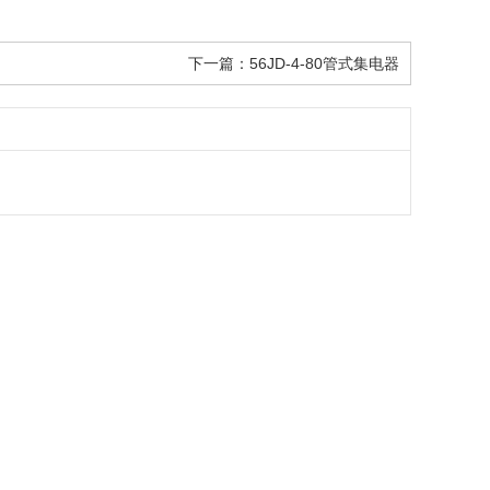
下一篇：
56JD-4-80管式集电器