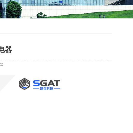
电器
22