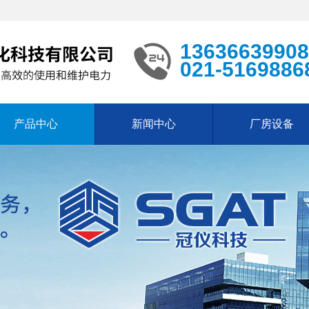
13636639908
021-5169886
产品中心
新闻中心
厂房设备