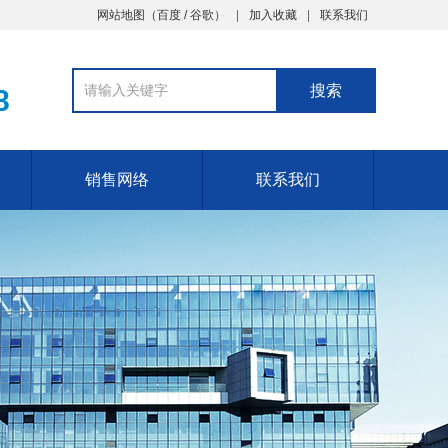
网站地图（
百度
/
谷歌
）
加入收藏
联系我们
8
销售网络
联系我们