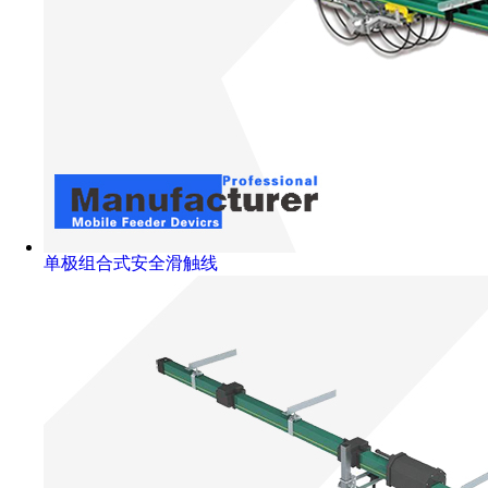
单极组合式安全滑触线