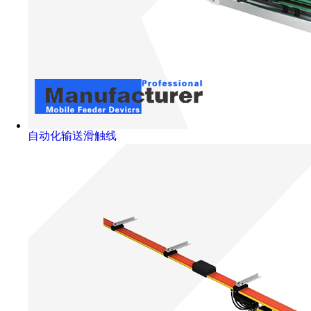
自动化输送滑触线