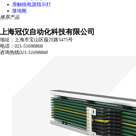
滑触线电源指示灯
接地靴
推荐产品
上海冠仪自动化科技有限公司
地址：上海市宝山区蕴川路5475号
电话：021-51698868
咨询热线
021-51698868