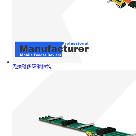
无接缝多级滑触线