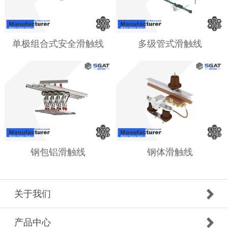
单极组合式安全滑触线
多级管式滑触线
钢包铝滑触线
钢体滑触线
关于我们
产品中心